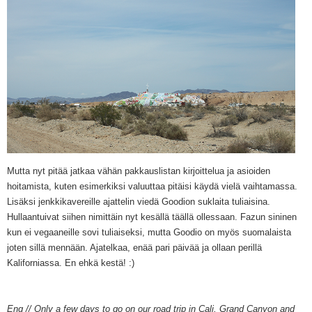
Mutta nyt pitää jatkaa vähän pakkauslistan kirjoittelua ja asioiden
hoitamista, kuten esimerkiksi valuuttaa pitäisi käydä vielä vaihtamassa.
Lisäksi jenkkikavereille ajattelin viedä Goodion suklaita tuliaisina.
Hullaantuivat siihen nimittäin nyt kesällä täällä ollessaan. Fazun sininen
kun ei vegaaneille sovi tuliaiseksi, mutta Goodio on myös suomalaista
joten sillä mennään. Ajatelkaa, enää pari päivää ja ollaan perillä
Kaliforniassa. En ehkä kestä! :)
Eng // Only a few days to go on our road trip in Cali, Grand Canyon and