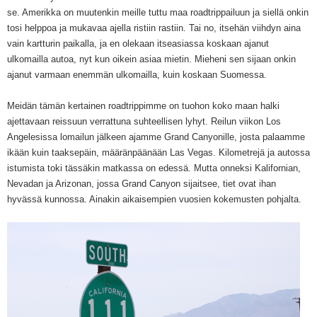
se. Amerikka on muutenkin meille tuttu maa roadtrippailuun ja siellä onkin
tosi helppoa ja mukavaa ajella ristiin rastiin. Tai no, itsehän viihdyn aina
vain kartturin paikalla, ja en olekaan itseasiassa koskaan ajanut
ulkomailla autoa, nyt kun oikein asiaa mietin. Mieheni sen sijaan onkin
ajanut varmaan enemmän ulkomailla, kuin koskaan Suomessa.
Meidän tämän kertainen roadtrippimme on tuohon koko maan halki
ajettavaan reissuun verrattuna suhteellisen lyhyt. Reilun viikon Los
Angelesissa lomailun jälkeen ajamme Grand Canyonille, josta palaamme
ikään kuin taaksepäin, määränpäänään Las Vegas. Kilometrejä ja autossa
istumista toki tässäkin matkassa on edessä. Mutta onneksi Kalifornian,
Nevadan ja Arizonan, jossa Grand Canyon sijaitsee, tiet ovat ihan
hyvässä kunnossa. Ainakin aikaisempien vuosien kokemusten pohjalta.