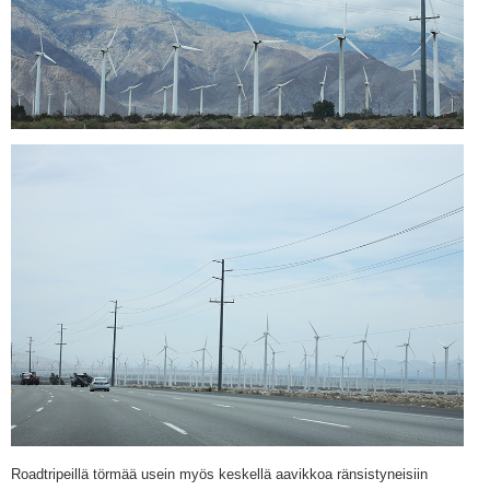
Roadtripeillä törmää usein myös keskellä aavikkoa ränsistyneisiin