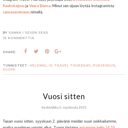
Kaukokaipuu
ja
Veera Bianca
. Minut sen sijaan löytää Instagramista
sannasevenseas
nimellä.
BY
SANNA I SEVEN SEAS
16 KOMMENTTIA
SHARE:
TUNNISTEET:
HELSINKI
,
IG TRAVEL THURSDAY
,
PURJEHDUS
,
SUOMI
Vuosi sitten
keskiviikko 2. syyskuuta 2015
Tasan vuosi sitten, syyskuun 2. päivänä meidän suuri seikkailumme,
matka maailman ympäri alkoi. Tuona tiistaina
astuimme kello 14:10