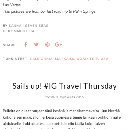
Las Vegas.
This pictures are from our last road trip to Palm Springs.
BY
SANNA I SEVEN SEAS
10 KOMMENTTIA
SHARE:
TUNNISTEET:
CALIFORNIA
,
MATKAILU
,
ROAD TRIP
,
USA
Sails up! #IG Travel Thursday
torstai 3. syyskuuta 2015
Pulleita on olleet purjeet tänä kesänä ja mansikat makeita. Kun kiertää
kokonaisen maapallon, ei kesä Suomessa tunnu lainkaan pöhkömmälle
ajatukselle. Toki alkukesästä koeteltiin niin täällä koko talven