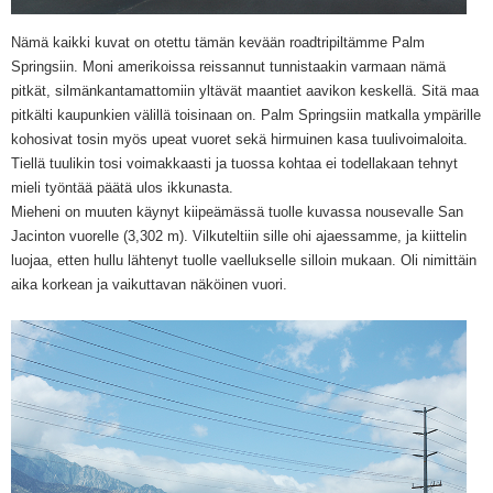
Nämä kaikki kuvat on otettu tämän kevään roadtripiltämme Palm
Springsiin. Moni amerikoissa reissannut tunnistaakin varmaan nämä
pitkät, silmänkantamattomiin yltävät maantiet aavikon keskellä. Sitä maa
pitkälti kaupunkien välillä toisinaan on. Palm Springsiin matkalla ympärille
kohosivat tosin myös upeat vuoret sekä hirmuinen kasa tuulivoimaloita.
Tiellä tuulikin tosi voimakkaasti ja tuossa kohtaa ei todellakaan tehnyt
mieli työntää päätä ulos ikkunasta.
Mieheni on muuten käynyt kiipeämässä tuolle kuvassa nousevalle San
Jacinton vuorelle (3,302 m). Vilkuteltiin sille ohi ajaessamme, ja kiittelin
luojaa, etten hullu lähtenyt tuolle vaellukselle silloin mukaan. Oli nimittäin
aika korkean ja vaikuttavan näköinen vuori.