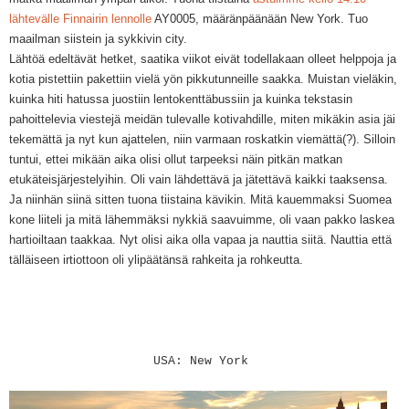
lähtevälle Finnairin lennolle
AY0005, määränpäänään New York. Tuo
maailman siistein ja sykkivin city.
Lähtöä edeltävät hetket, saatika viikot eivät todellakaan olleet helppoja ja
kotia pistettiin pakettiin vielä yön pikkutunneille saakka. Muistan vieläkin,
kuinka hiti hatussa juostiin lentokenttäbussiin ja kuinka tekstasin
pahoittelevia viestejä meidän tulevalle kotivahdille, miten mikäkin asia jäi
tekemättä ja nyt kun ajattelen, niin varmaan roskatkin viemättä(?). Silloin
tuntui, ettei mikään aika olisi ollut tarpeeksi näin pitkän matkan
etukäteisjärjestelyihin. Oli vain lähdettävä ja jätettävä kaikki taaksensa.
Ja niinhän siinä sitten tuona tiistaina kävikin. Mitä kauemmaksi Suomea
kone liiteli ja mitä lähemmäksi nykkiä saavuimme, oli vaan pakko laskea
hartioiltaan taakkaa. Nyt olisi aika olla vapaa ja nauttia siitä. Nauttia että
tälläiseen irtiottoon oli ylipäätänsä rahkeita ja rohkeutta.
USA: New York