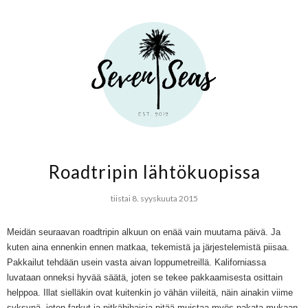
Roadtripin lähtökuopissa
tiistai 8. syyskuuta 2015
Meidän seuraavan roadtripin alkuun on enää vain muutama päivä. Ja
kuten aina ennenkin ennen matkaa, tekemistä ja järjestelemistä piisaa.
Pakkailut tehdään usein vasta aivan loppumetreillä. Kaliforniassa
luvataan onneksi hyvää säätä, joten se tekee pakkaamisesta osittain
helppoa. Illat sielläkin ovat kuitenkin jo vähän viileitä, näin ainakin viime
syksynä, joten farkut ja pitkähihaisia pitää muistaa myös pakata mukaan.