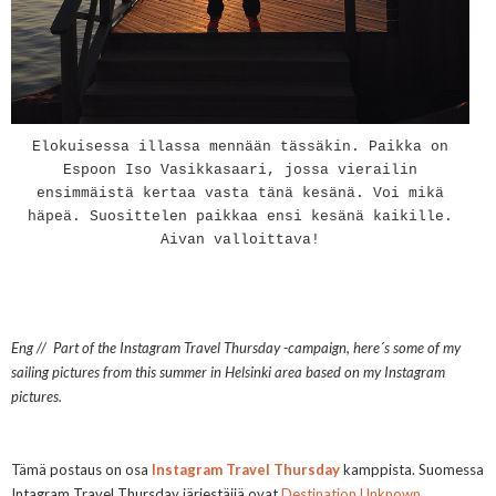
Elokuisessa illassa mennään tässäkin. Paikka on
Espoon Iso Vasikkasaari, jossa vierailin
ensimmäistä kertaa vasta tänä kesänä. Voi mikä
häpeä. Suosittelen paikkaa ensi kesänä kaikille.
Aivan valloittava!
Eng // Part of the Instagram Travel Thursday -campaign, here´s some of my
sailing pictures from this summer in Helsinki area based on my Instagram
pictures.
Tämä postaus on osa
Instagram Travel Thursday
kamppista.
Suomessa
Intagram Travel Thursday järjestäjiä ovat
Destination Unknown
,