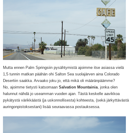
Mutta ennen Palm Springsiin pysähtymistä ajoimme itse asiassa vielä
1,5 tunnin matkan päähän ohi Salton Sea suolajärven aina Colorado
Desertiin saakka. Arvaako joku jo, että mikä oli määränpäämme?
No, ajoimme tietysti katsomaan
Salvation Mountainia
, jonka olen
halunnut nähdä jo useamman vuoden ajan. Tästä keskelle aavikkoa
pykätystä värikkäästä (ja uskonnollisesta) kohteesta, (sekä järkyttävästä
auringonpistoksestani) lisää seuraavassa postauksessa.