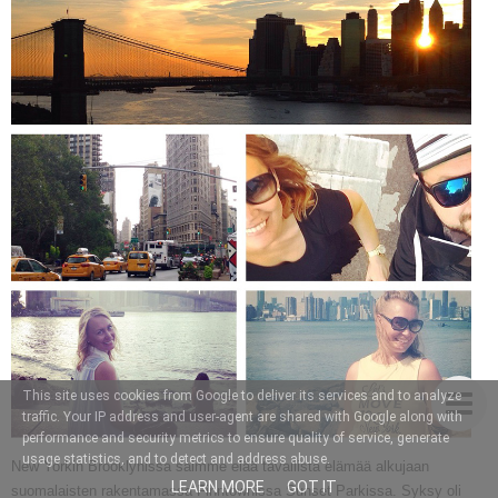
This site uses cookies from Google to deliver its services and to analyze
traffic. Your IP address and user-agent are shared with Google along with
performance and security metrics to ensure quality of service, generate
usage statistics, and to detect and address abuse.
New Yorkin Brooklynissa saimme elää tavallista elämää alkujaan
LEARN MORE
GOT IT
suomalaisten rakentamassa Finntownissa Sunset Parkissa. Syksy oli