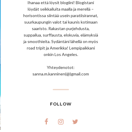
Ihanaa että löysit blogiini! Blogistani
löydät seikkailuita maalla ja merellä –
horisontissa siintää usein paratiisirannat,
suurkaupungin valot tai kaunis kotimaan
saaristo. Rakastan purjehdusta,
suppailua, surffausta, elokuvia, elämyksiä
ja smoothieita. Sydäntäni lähellä on myös
road tripit ja Amerikka! Lempipaikkani
onkin Los Angeles.
Yhteydenotot:
sanna.m.kanninen(@)gmail.com
FOLLOW