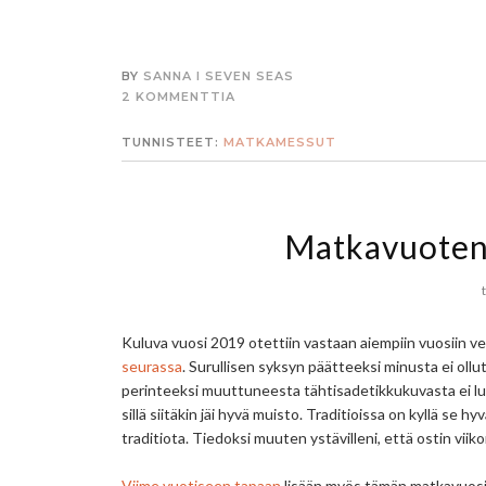
BY
SANNA I SEVEN SEAS
2 KOMMENTTIA
TUNNISTEET:
MATKAMESSUT
Matkavuoteni
Kuluva vuosi 2019 otettiin vastaan aiempiin vuosiin ve
seurassa
. Surullisen syksyn päätteeksi minusta ei ollut
perinteeksi muuttuneesta tähtisadetikkukuvasta ei luov
sillä siitäkin jäi hyvä muisto. Traditioissa on kyllä se 
traditiota. Tiedoksi muuten ystävilleni, että ostin viik
Viime vuotiseen tapaan
lisään myös tämän matkavuosi