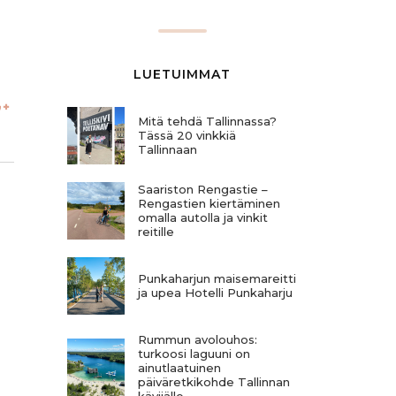
LUETUIMMAT
Mitä tehdä Tallinnassa?
Tässä 20 vinkkiä
Tallinnaan
Saariston Rengastie –
Rengastien kiertäminen
omalla autolla ja vinkit
!
reitille
Punkaharjun maisemareitti
ja upea Hotelli Punkaharju
Rummun avolouhos:
turkoosi laguuni on
ainutlaatuinen
päiväretkikohde Tallinnan
kävijälle