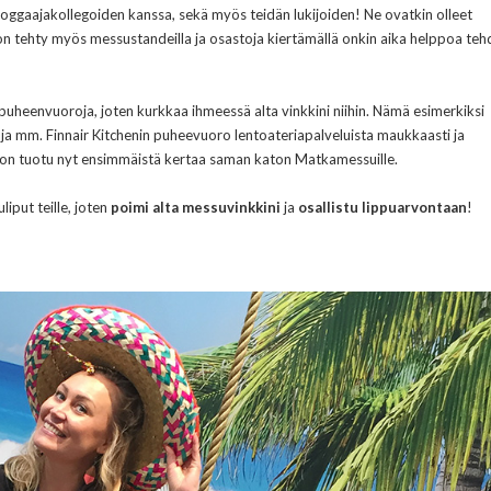
loggaajakollegoiden kanssa, sekä myös teidän lukijoiden! Ne ovatkin olleet
on tehty myös messustandeilla ja osastoja kiertämällä onkin aika helppoa teh
uheenvuoroja, joten kurkkaa ihmeessä alta vinkkini niihin. Nämä esimerkiksi
a ja mm.
Finnair Kitchenin puheevuoro lentoateriapalveluista maukkaasti ja
ut on tuotu nyt ensimmäistä kertaa saman katon Matkamessuille.
put teille, joten
poimi alta messuvinkkini
ja
osallistu lippuarvontaan
!