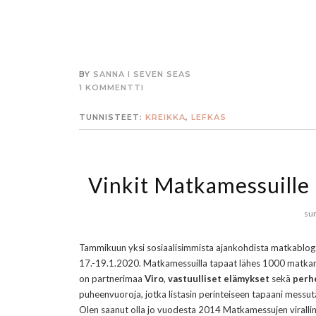
BY
SANNA I SEVEN SEAS
1 KOMMENTTI
TUNNISTEET:
KREIKKA
,
LEFKAS
Vinkit Matkamessuille 
sun
Tammikuun yksi sosiaalisimmista ajankohdista matkablog
17.-19.1.2020. Matkamessuilla tapaat lähes 1000 matkan
on partnerimaa
Viro
,
vastuulliset elämykset
sekä
perh
puheenvuoroja, jotka listasin perinteiseen tapaani mess
Olen saanut olla jo vuodesta 2014 Matkamessujen virallin