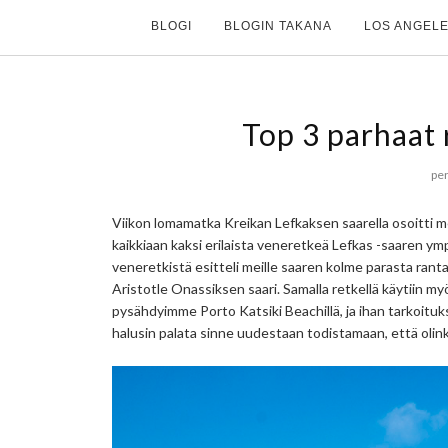
BLOGI
BLOGIN TAKANA
LOS ANGELE
Top 3 parhaat 
per
Viikon lomamatka Kreikan Lefkaksen saarella osoitti me
kaikkiaan kaksi erilaista veneretkeä Lefkas -saaren ym
veneretkistä esitteli meille saaren kolme parasta ranta
Aristotle Onassiksen saari. Samalla retkellä käytiin myö
pysähdyimme Porto Katsiki Beachillä, ja ihan tarkoituksel
halusin palata sinne uudestaan todistamaan, että olin