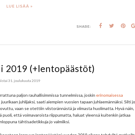
LUE LISÄÄ »
SHARE:
 2019 (+lentopäästöt)
tiistai 31. joulukuuta 2019
rrattuna paljon rauhallisimmissa tunnelmissa, joskin
erinomaisessa
 juurikaan juhlijaksi, saati aiempien vuosien tapaan juhlaemännäksi. Silti j
uttu, vaan se otettiin viistorännästä ja viimasta huolimatta. Hyvä näin,
hyvä puoli, että voimavaroista riippumatta, haluat yleensä kuitenkin jatkaa
onloppuna tähtisadetikkuja jo valmiiksi.
koosteen loppuun lentopäästöni vuoden 2019 aikana tehdyiltä matkoilt