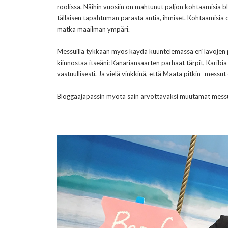
roolissa. Näihin vuosiin on mahtunut paljon kohtaamisia b
tällaisen tapahtuman parasta antia, ihmiset. Kohtaamisia 
matka maailman ympäri.
Messuilla tykkään myös käydä kuuntelemassa eri lavojen p
kiinnostaa itseäni: Kanariansaarten parhaat tärpit, Karibi
vastuullisesti
. Ja vielä vinkkinä, että Maata pitkin -mess
Bloggaajapassin myötä sain arvottavaksi muutamat messuli