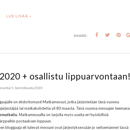
LUE LISÄÄ »
SHARE:
2020 + osallistu lippuarvontaan
nuntai 5. tammikuuta 2020
gaajalle on ehdottomasti Matkamessut, jotka järjestetään tänä vuonna
järjestäjää tai matkakohdetta yli 80 maasta. Tänä vuonna messujen teemana
ematkailu
. Matkamessuilla on tarjolla myös useita eri hyödyllisiä
utärppeihin postauksen loppuun.
en bloggaaja eli tulevat messuni ovat järjestyksessään jo seitsemännet tässä