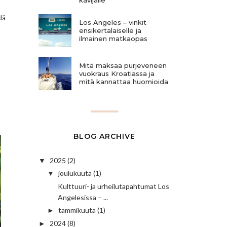
dä
Los Angeles – vinkit
ensikertalaiselle ja
ilmainen matkaopas
Mitä maksaa purjeveneen
vuokraus Kroatiassa ja
mitä kannattaa huomioida
BLOG ARCHIVE
2025
(2)
▼
joulukuuta
(1)
▼
Kulttuuri- ja urheilutapahtumat Los
Angelesissa – ...
tammikuuta
(1)
►
2024
(8)
►