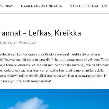
S -OPAS
MAAILMANYMPÄRIMATKA
MATKAJUTUT MAITTAIN
rannat – Lefkas, Kreikka
jantai 31. tammikuuta 2020
ille jälleen kuinka kaunis maa Kreikka onkaan! Tehtiin viikon aikana
pärille. Matkaan lähdettiin aina Nidrin kaupungista, jossa yövyimme. Toin
a ja toinen veneretki vei meidät mm. Skorpiosin saarelle, joka oli aikoinaa
s Kefalonian saarella. Sen verran paljastan jo, että molemmilla retkillä
la päädyin näihin retkiin. Sillä tuo ranta veti jalat alta kauneudellaan ja
ko nähnyt unta edellisenä päivänä!