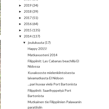
2019
(34)
►
2018
(39)
►
2017
(51)
►
2016
(64)
►
2015
(135)
►
2014
(137)
▼
joulukuuta
(17)
▼
Happy 2015!
Matkavuoteni 2014
Filippiinit: Las Cabanas beachillä El
Nidossa
Kuvakooste mielenkiintoisesta
laivamatkasta El Nidoon
...pari kuvaa vielä Port Bartonista
Filippiinit: Saarihyppelyä Port
Bartonista
Mutkainen tie Filippiinien Palawanin
paratiisiin