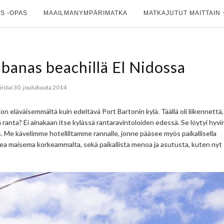
S -OPAS
MAAILMANYMPÄRIMATKA
MATKAJUTUT MAITTAIN
Cabanas beachillä El Nidossa
tiistai 30. joulukuuta 2014
jon eläväisemmältä kuin edeltävä Port Bartonin kylä. Täällä oli liikennettä,
vä ranta? Ei ainakaan itse kylässä rantaravintoloiden edessä. Se löytyi hyvi
 Me kävelimme hotelliltamme rannalle, jonne pääsee myös paikallisella
huikea maisema korkeammalta, sekä paikallista menoa ja asutusta, kuten nyt