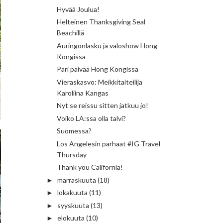
Hyvää Joulua!
Helteinen Thanksgiving Seal
Beachillä
Auringonlasku ja valoshow Hong
Kongissa
Pari päivää Hong Kongissa
Vieraskasvo: Meikkitaiteilija
Karoliina Kangas
Nyt se reissu sitten jatkuu jo!
Voiko LA:ssa olla talvi?
Suomessa?
Los Angelesin parhaat #IG Travel
Thursday
Thank you California!
marraskuuta
(18)
►
lokakuuta
(11)
►
syyskuuta
(13)
►
elokuuta
(10)
►