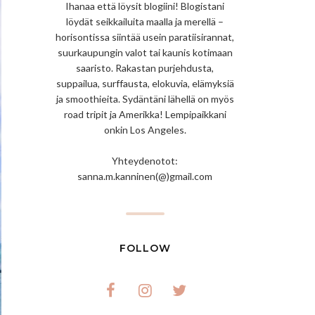
Ihanaa että löysit blogiini! Blogistani
löydät seikkailuita maalla ja merellä –
horisontissa siintää usein paratiisirannat,
suurkaupungin valot tai kaunis kotimaan
saaristo. Rakastan purjehdusta,
suppailua, surffausta, elokuvia, elämyksiä
ja smoothieita. Sydäntäni lähellä on myös
road tripit ja Amerikka! Lempipaikkani
onkin Los Angeles.
Yhteydenotot:
sanna.m.kanninen(@)gmail.com
FOLLOW