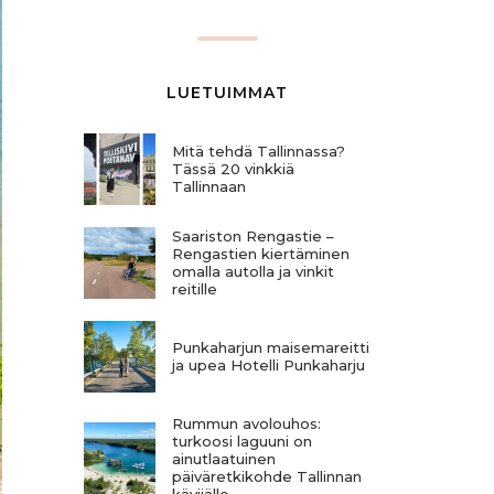
LUETUIMMAT
Mitä tehdä Tallinnassa?
Tässä 20 vinkkiä
Tallinnaan
Saariston Rengastie –
Rengastien kiertäminen
omalla autolla ja vinkit
reitille
Punkaharjun maisemareitti
ja upea Hotelli Punkaharju
Rummun avolouhos:
turkoosi laguuni on
ainutlaatuinen
päiväretkikohde Tallinnan
kävijälle