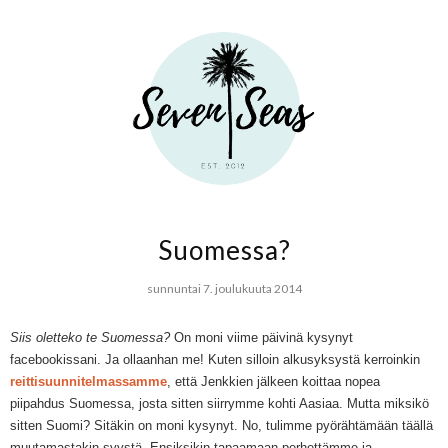
Suomessa?
sunnuntai 7. joulukuuta 2014
Siis oletteko te Suomessa?
On moni viime päivinä kysynyt
facebookissani. Ja ollaanhan me! Kuten silloin alkusyksystä kerroinkin
reittisuunnitelmassamme
, että Jenkkien jälkeen koittaa nopea
piipahdus Suomessa, josta sitten siirrymme kohti Aasiaa. Mutta miksikö
sitten Suomi? Sitäkin on moni kysynyt. No, tulimme pyörähtämään täällä
muutamastakin syystä. Ensiksikin tapaamaan perhettämme ja