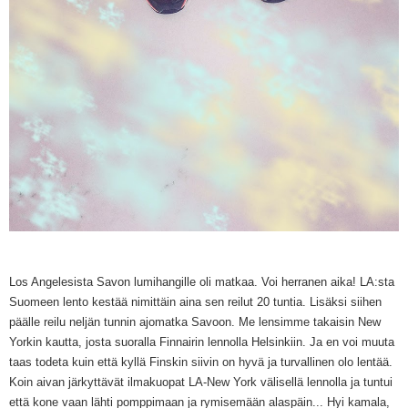
Los Angelesista Savon lumihangille oli matkaa. Voi herranen aika! LA:sta
Suomeen lento kestää nimittäin aina sen reilut 20 tuntia. Lisäksi siihen
päälle reilu neljän tunnin ajomatka Savoon. Me lensimme takaisin New
Yorkin kautta, josta suoralla Finnairin lennolla Helsinkiin. Ja en voi muuta
taas todeta kuin että kyllä Finskin siivin on hyvä ja turvallinen olo lentää.
Koin aivan järkyttävät ilmakuopat LA-New York välisellä lennolla ja tuntui
että kone vaan lähti pomppimaan ja rymisemään alaspäin... Hyi kamala,