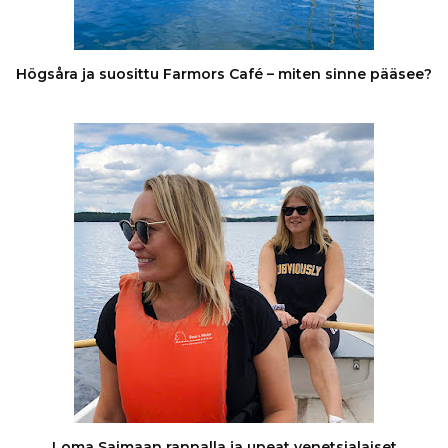
Högsåra ja suosittu Farmors Café – miten sinne pääsee?
Loma Saimaan rannalla ja upeat venetsialaiset