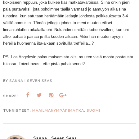
kokoiseen reppuun, joka kulkee käsimatkatavaroissa. Siinä onkin pieni
pala purtavaksi, jota pohdimme täällä varmasti jo aamuyön aikaisina
tunteina, kun satutaan heräämään jetlagin johdosta poikkeuksetta 3-4
välillä aamuisin. Tämän jetlagin johdosta meni muuten eiliset
linnanjuhlatkin aikalailla ohi. Nukahdin nimittäin kotisohvalleni, kun uni
alkoi pahasti painaa jo ilta kuuden aikaan. Mitenhän muuten pysyn
hereillä huomenna ilta-aikaan sovituilla treffeillä...?
PS. Los Angelesin palmumaisemista olisi muuten vielä monta postausta
tulossa. Toivottavasti ette pistä pahaksenne?
BY
SANNA I SEVEN SEAS
SHARE:
TUNNISTEET:
MAAILMANYMPÄRIMATKA
,
SUOMI
Sanna I Seven Seas