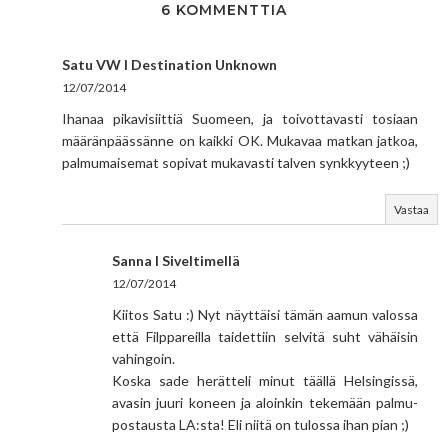
6 KOMMENTTIA
Satu VW I Destination Unknown
12/07/2014
Ihanaa pikavisiittiä Suomeen, ja toivottavasti tosiaan
määränpäässänne on kaikki OK. Mukavaa matkan jatkoa,
palmumaisemat sopivat mukavasti talven synkkyyteen ;)
Vastaa
Sanna I Siveltimellä
12/07/2014
Kiitos Satu :) Nyt näyttäisi tämän aamun valossa
että Filppareilla taidettiin selvitä suht vähäisin
vahingoin.
Koska sade herätteli minut täällä Helsingissä,
avasin juuri koneen ja aloinkin tekemään palmu-
postausta LA:sta! Eli niitä on tulossa ihan pian ;)