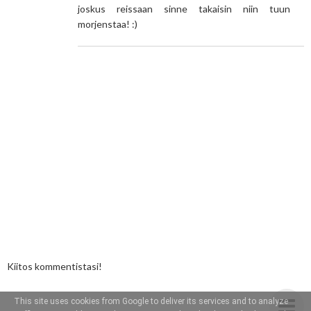
joskus reissaan sinne takaisin niin tuun
morjenstaa! :)
Kiitos kommentistasi!
This site uses cookies from Google to deliver its services and to analyze