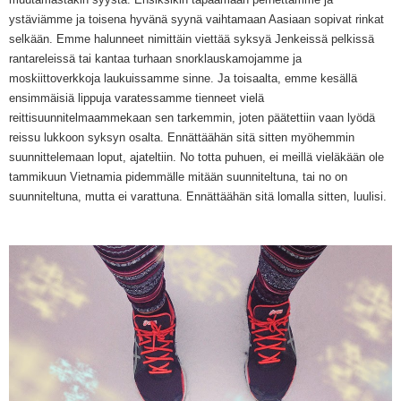
ystäviämme ja toisena hyvänä syynä vaihtamaan Aasiaan sopivat rinkat
selkään. Emme halunneet nimittäin viettää syksyä Jenkeissä pelkissä
rantareleissä tai kantaa turhaan snorklauskamojamme ja
moskiittoverkkoja laukuissamme sinne. Ja toisaalta, emme kesällä
ensimmäisiä lippuja varatessamme tienneet vielä
reittisuunnitelmaammekaan sen tarkemmin, joten päätettiin vaan lyödä
reissu lukkoon syksyn osalta. Ennättäähän sitä sitten myöhemmin
suunnittelemaan loput, ajateltiin. No totta puhuen, ei meillä vieläkään ole
tammikuun Vietnamia pidemmälle mitään suunniteltuna, tai no on
suunniteltuna, mutta ei varattuna. Ennättäähän sitä lomalla sitten, luulisi.