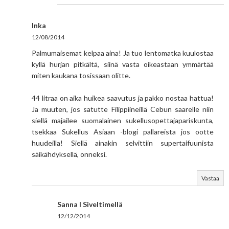
Inka
12/08/2014
Palmumaisemat kelpaa aina! Ja tuo lentomatka kuulostaa
kyllä hurjan pitkältä, siinä vasta oikeastaan ymmärtää
miten kaukana tosissaan olitte.
44 litraa on aika huikea saavutus ja pakko nostaa hattua!
Ja muuten, jos satutte Filippiineillä Cebun saarelle niin
siellä majailee suomalainen sukellusopettajapariskunta,
tsekkaa Sukellus Asiaan -blogi pallareista jos ootte
huudeilla! Siellä ainakin selvittiin supertaifuunista
säikähdyksellä, onneksi.
Vastaa
Sanna I Siveltimellä
12/12/2014