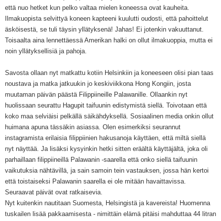
että nuo hetket kun pelko valtaa mielen koneessa ovat kauheita.
Ilmakuopista selvittyä koneen kapteeni kuulutti oudosti, että pahoittelut
äsköisestä, se tuli täysin yllätyksenä! Jahas! Ei jotenkin vakuuttanut.
Toisaalta aina lennettäessä Amerikan halki on ollut ilmakuoppia, mutta ei
noin yllätyksellisiä ja pahoja.
Savosta ollaan nyt matkattu kotiin Helsinkiin ja k
oneeseen olisi pian taas
noustava ja matka jatkuukin jo keskiviikkona Hong Kongiin, josta
muutaman päivän päästä Filippiineille Palawanille. Ollaankin nyt
huolissaan seurattu Hagupit taifuunin edistymistä siellä. Toivotaan että
koko maa selviäisi pelkällä säikähdyksellä. Sosiaalinen media onkin ollut
huimana apuna tässäkin asiassa. Olen esimerkiksi seurannut
instagramista erilaisia filippiinien hakusanoja käyttäen, että miltä siellä
nyt näyttää. Ja lisäksi kysyinkin hetki sitten eräältä käyttäjältä, joka oli
parhaillaan filippiineillä Palawanin -saarella että onko siellä taifuunin
vaikutuksia nähtävillä, ja sain samoin tein vastauksen, jossa hän kertoi
että toistaiseksi Palawanin saarella ei ole mitään havaittavissa.
Seuraavat päivät ovat ratkaisevia.
Nyt kuitenkin nautitaan Suomesta, Helsingistä ja kavereista! Huomenna
tuskailen lisää pakkaamisesta - nimittäin elämä pitäisi mahduttaa 44 litran