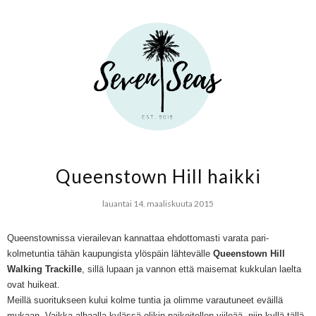
Queenstown Hill haikki
lauantai 14. maaliskuuta 2015
Queenstownissa vierailevan kannattaa ehdottomasti varata pari-
kolmetuntia tähän kaupungista ylöspäin lähtevälle
Queenstown Hill
Walking Trackille
, sillä lupaan ja vannon että maisemat kukkulan laelta
ovat huikeat.
Meillä suoritukseen kului kolme tuntia ja olimme varautuneet eväillä
mukaan. Vaikka alhaalla kylässä olikin paikoitellen viileää, niin kyllä tällä