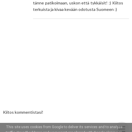
tänne patikoimaan, uskon että tykkäisit! :) Kiitos
terkuista ja kivaa kevään odotusta Suomeen :)
Kiitos kommentistasi!
This site uses cookies from Google to deliver its services and to analyze