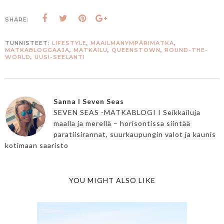
SHARE:
TUNNISTEET:
LIFESTYLE
,
MAAILMANYMPÄRIMATKA
,
MATKABLOGGAAJA
,
MATKAILU
,
QUEENSTOWN
,
ROUND-THE-
WORLD
,
UUSI-SEELANTI
Sanna I Seven Seas
SEVEN SEAS -MATKABLOGI I Seikkailuja
maalla ja merellä – horisontissa siintää
paratiisirannat, suurkaupungin valot ja kaunis
kotimaan saaristo
YOU MIGHT ALSO LIKE