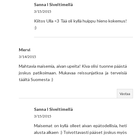
Sanna I Siveltimellä
3/15/2015
Kiitos Ulla <3 Tää oli kyllä huippu hieno kokemus!
:)
Mervi
3/14/2015
Mahtavia maisemia, aivan upeita! Kiva olisi tuonne päästä
joskus patikoimaan. Mukavaa reissunjatkoa ja terveisiä
täältä Suomesta :)
Vastaa
Sanna I Siveltimellä
3/15/2015
Maisemat on kyllä olleet aivan epätodellisia, heti
alusta alkaen :) Toivottavasti pääset joskus myös