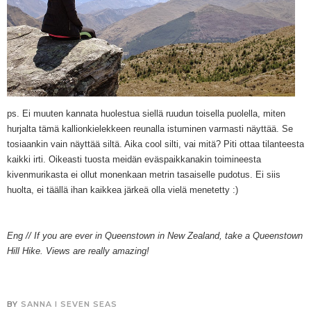
ps. Ei muuten kannata huolestua siellä ruudun toisella puolella, miten
hurjalta tämä kallionkielekkeen reunalla istuminen varmasti näyttää. Se
tosiaankin vain näyttää siltä. Aika cool silti, vai mitä? Piti ottaa tilanteesta
kaikki irti. Oikeasti tuosta meidän eväspaikkanakin toimineesta
kivenmurikasta ei ollut monenkaan metrin tasaiselle pudotus. Ei siis
huolta, ei täällä ihan kaikkea järkeä olla vielä menetetty :)
Eng // If you are ever in Queenstown in New Zealand, take a Queenstown
Hill Hike. Views are really amazing!
BY
SANNA I SEVEN SEAS